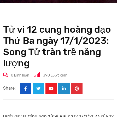
Tử vi 12 cung hoàng đạo
Thứ Ba ngày 17/1/2023:
Song Tử tràn trề năng
lượng
0
Bình luận
390
Lượt xem
Share:
Youtube
LinkedIn
Pinterest
Dưới đây là tổng hợp
tử vi
vui
ngày 17/1/2023 của 12