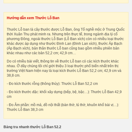
Hướng dẫn xem Thước Lỗ Ban
Thước Lỗ ban là cây thước được Lỗ Ban, ông Tổ nghề mộc ở Trung Quốc
thời Xuân Thu phát minh ra. Nhưng trên thực tế, trong ngành địa lý cổ
phương Đông, ngoài thước Lỗ Ban (Lỗ Ban xích) còn có nhiều loại thước
khác được áp dụng như thước Đinh Lan (Đinh Lan xích), thước Áp Bạch
(Áp Bạch xích), bản thân thước Lỗ ban cũng bao gồm nhiều phiên bản
khác nhau như các bản 52,2 cm; 42,9 cm…
Do có nhiều bài viết, thông tin về thước Lỗ ban có các kích thước khác
nhau. Ở đây chúng tôi chỉ giới thiệu 3 loại thước phổ biến nhất trên thị
trường Việt Nam hiện nay là loại kích thước Lỗ Ban 52,2 cm; 42,9 cm và
38,8 cm.
- Đo kích thước rỗng (thông thủy): Thước Lỗ Ban 52,2 cm
- Đo kích thước đặc: khối xây dựng (bếp, bệ, bậc…): Thước Lỗ Ban 42,9
cm
- Đo Âm phần: mồ mả, đồ nội thất (bàn thờ, tủ thờ, khuôn khổ bài vị…):
Thước Lỗ Ban 38,3 cm
Bảng tra nhanh thước Lỗ Ban 52.2