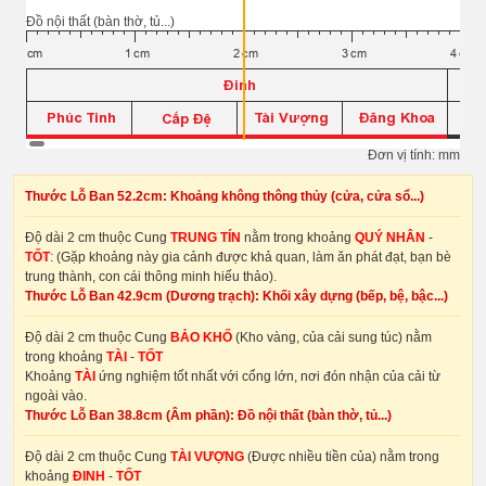
Đồ nội thất (bàn thờ, tủ...)
Đơn vị tính: mm
Thước Lỗ Ban 52.2cm: Khoảng không thông thủy (cửa, cửa sổ...)
Độ dài 2 cm thuộc Cung
TRUNG TÍN
nằm trong khoảng
QUÝ NHÂN
-
TỐT
: (Gặp khoảng này gia cảnh được khả quan, làm ăn phát đạt, bạn bè
trung thành, con cái thông minh hiếu thảo).
Thước Lỗ Ban 42.9cm (Dương trạch): Khối xây dựng (bếp, bệ, bậc...)
Độ dài 2 cm thuộc Cung
BẢO KHỐ
(Kho vàng, của cải sung túc) nằm
trong khoảng
TÀI
-
TỐT
Khoảng
TÀI
ứng nghiệm tốt nhất với cổng lớn, nơi đón nhận của cải từ
ngoài vào.
Thước Lỗ Ban 38.8cm (Âm phần): Đồ nội thất (bàn thờ, tủ...)
Độ dài 2 cm thuộc Cung
TÀI VƯỢNG
(Được nhiều tiền của) nằm trong
khoảng
ĐINH
-
TỐT