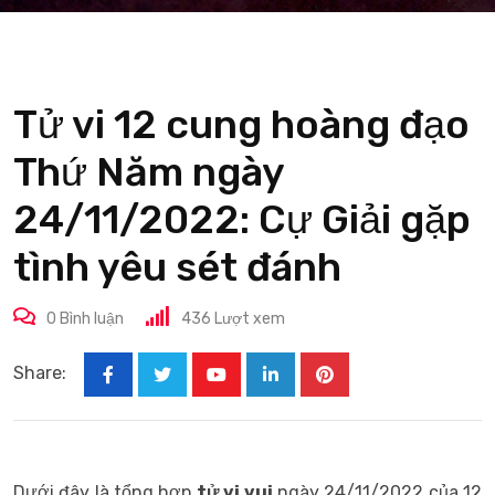
Tử vi 12 cung hoàng đạo
Thứ Năm ngày
24/11/2022: Cự Giải gặp
tình yêu sét đánh
0
Bình luận
436
Lượt xem
Share:
Youtube
LinkedIn
Pinterest
Dưới đây là tổng hợp
tử vi
vui
ngày 24/11/2022 của 12