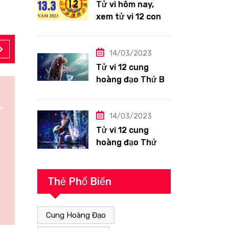
Tử vi hôm nay,
xem tử vi 12 con
giáp ngày
13/3/2023: Tuổi
Hợi công việc
14/03/2023
siêng năng
Tử vi 12 cung
hoàng đạo Thứ Ba
ngày 14/3/2023:
Sư Tử công việc
thuận lợi
14/03/2023
Tử vi 12 cung
hoàng đạo Thứ
Hai ngày
13/3/2023: Bảo
Bình tài lộc tốt
Thẻ Phổ Biến
Cung Hoàng Đạo