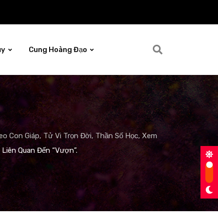
ủy
Cung Hoàng Đạo
o Con Giáp, Tử Vi Trọn Đời, Thần Số Học, Xem
ơ Liên Quan Đến “Vượn”.