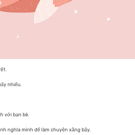
ệt.
uấy nhiểu.
ch với bạn bè.
anh nghĩa mình để làm chuyện xằng bậy.