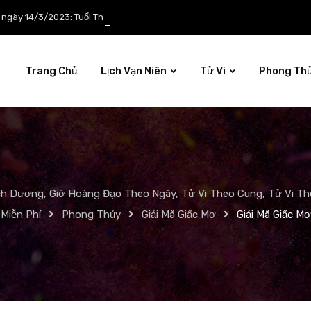
p ngày 14/3/2023: Tuổi Thìn công việc tươi sáng
Trang Chủ
Lịch Vạn Niên
Tử Vi
Phong Th
ch Dương, Giờ Hoàng Đạo Theo Ngày, Tử Vi Theo Cung, Tử Vi The
Miễn Phí
Phong Thủy
Giải Mã Giấc Mơ
Giải Mã Giấc M