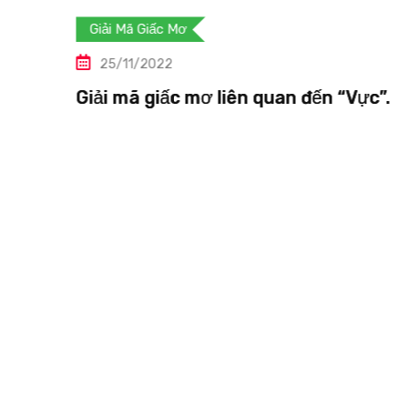
Giải Mã Giấc Mơ
25/11/2022
 “Vực”.
Giải mã giấc mơ liên quan đến “V