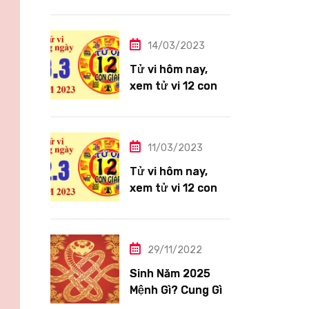
giáp ngày
14/3/2023: Tuổi
Thìn công việc
14/03/2023
tươi sáng
Tử vi hôm nay,
xem tử vi 12 con
giáp ngày
13/3/2023: Tuổi
Hợi công việc
11/03/2023
siêng năng
Tử vi hôm nay,
xem tử vi 12 con
giáp ngày
12/3/2023: Tuổi
Tỵ ngập tràn hạnh
29/11/2022
phúc
Sinh Năm 2025
Mệnh Gì? Cung Gì,
Tuổi Con Gì?