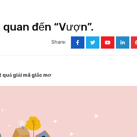
n quan đến “Vượn”.
Share:
Youtube
Linked
t quả giải mã giấc mơ