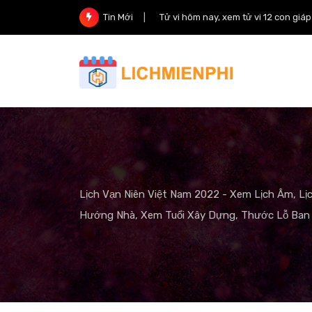
Skip
Tử vi hôm nay, xem tử vi 12 con giá
Tin Mới
to
content
Lịch Vạn Niên Việt Nam 2022 - Xem Lịch Âm, Lị
Hướng Nhà, Xem Tuổi Xây Dựng, Thước Lỗ Ban 