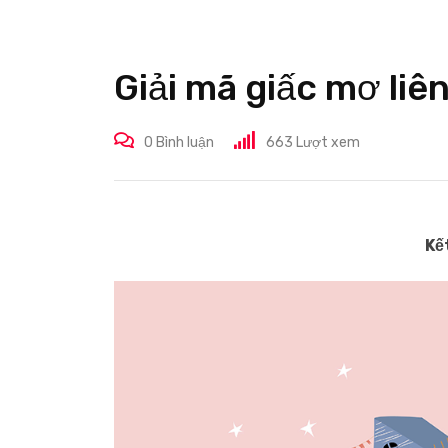
Giải mã giấc mơ liê
0
Bình luận
663
Lượt xem
Kế