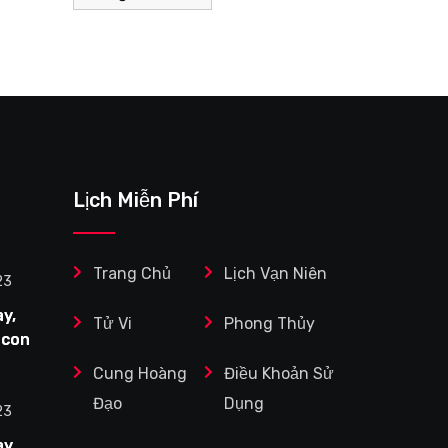
Lịch Miễn Phí
Trang Chủ
Lịch Vạn Niên
23
y,
Tử Vi
Phong Thủy
 con
Cung Hoàng
Điều Khoản Sử
Tuổi
Đạo
Dụng
ệc
23
y,