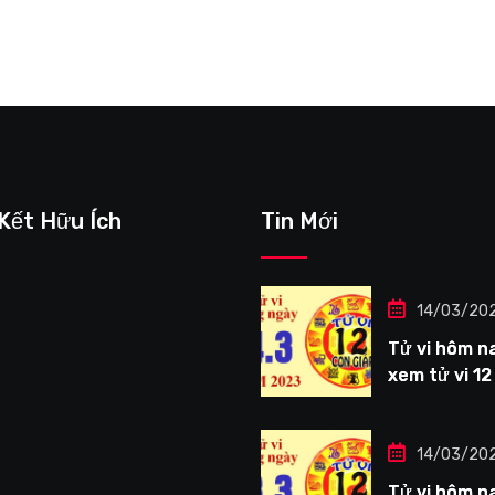
 Kết Hữu Ích
Tin Mới
14/03/20
Tử vi hôm na
xem tử vi 12
giáp ngày
14/3/2023: 
Thìn công vi
14/03/20
tươi sáng
Tử vi hôm na