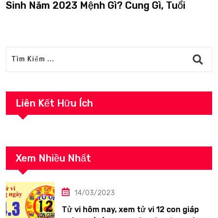
inh Năm 2023 Mệnh Gì? Cung Gì, Tuổi
S
Liên Kết Hữu Ích
Xem Nhiều Nhất
14/03/2023
Tử vi hôm nay, xem tử vi 12 con giáp