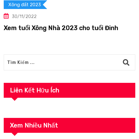
23
Xông đất 20
30/11/2022
ông Nhà 2023 cho tuổi Đinh
Xem tuổi X
Liên Kết Hữu Ích
Xem Nhiều Nhất