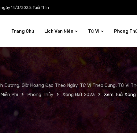
p ngày 14/3/2023: Tuổi Thìn công việc tươi sáng
Trang Chủ
Lịch Vạn Niên
Tử Vi
Phong Th
ch Dương, Giờ Hoàng Đạo Theo Ngày, Tử Vi Theo Cung, Tử Vi The
Miễn Phí
Phong Thủy
Xông Đất 2023
Xem Tuổi Xông 