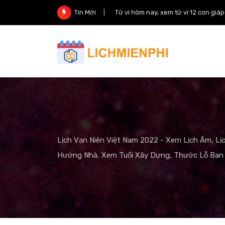
Skip
Tử vi hôm nay, xem tử vi 12 con giá
Tin Mới
to
content
Lịch Vạn Niên Việt Nam 2022 - Xem Lịch Âm, Lị
Hướng Nhà, Xem Tuổi Xây Dựng, Thước Lỗ Ban 