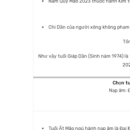
Năm Quý Mão 2023 thuộc hành Kim tư
Chi Dần của người xông không phạm lục
Tổn
Như vậy tuổi Giáp Dần (Sinh năm 1974) là
202
Chọn tu
Nạp âm: Đ
Tuổi Ất Mão ngũ hành nạp âm là Đại 