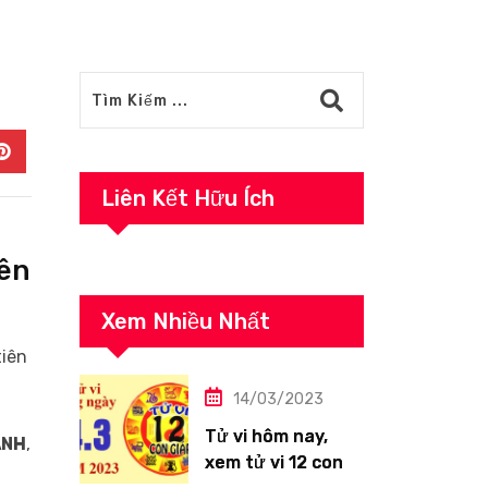
In
Pinterest
Liên Kết Hữu Ích
nên
Xem Nhiều Nhất
tiên
14/03/2023
Tử vi hôm nay,
ÁNH
,
xem tử vi 12 con