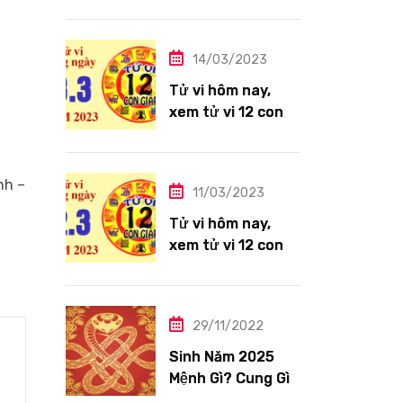
giáp ngày
14/3/2023: Tuổi
Thìn công việc
14/03/2023
tươi sáng
Tử vi hôm nay,
xem tử vi 12 con
giáp ngày
13/3/2023: Tuổi
Hợi công việc
nh –
11/03/2023
siêng năng
Tử vi hôm nay,
xem tử vi 12 con
giáp ngày
12/3/2023: Tuổi
Tỵ ngập tràn hạnh
29/11/2022
phúc
Sinh Năm 2025
Mệnh Gì? Cung Gì,
Tuổi Con Gì?