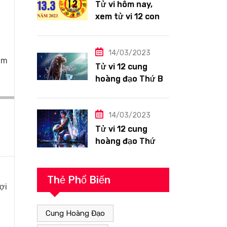
Tử vi hôm nay,
xem tử vi 12 con
giáp ngày
13/3/2023: Tuổi
Hợi công việc
14/03/2023
ăm
siêng năng
Tử vi 12 cung
hoàng đạo Thứ Ba
ngày 14/3/2023:
Sư Tử công việc
thuận lợi
14/03/2023
Tử vi 12 cung
hoàng đạo Thứ
Hai ngày
13/3/2023: Bảo
Bình tài lộc tốt
Thẻ Phổ Biến
ợi
Cung Hoàng Đạo