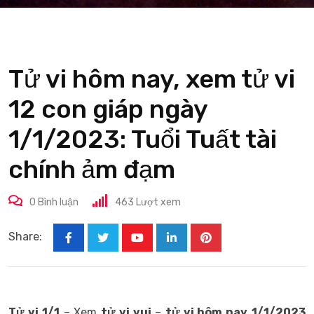
Tử vi hôm nay, xem tử vi
12 con giáp ngày
1/1/2023: Tuổi Tuất tài
chính ảm đạm
0
Bình luận
463
Lượt xem
Share:
Youtube
LinkedIn
Pinterest
Tử vi
1/1
– Xem
tử vi vui
–
tử vi hôm nay
1/1/2023