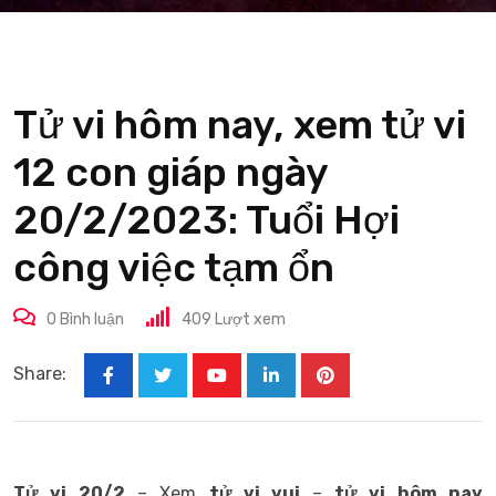
Tử vi hôm nay, xem tử vi
12 con giáp ngày
20/2/2023: Tuổi Hợi
công việc tạm ổn
0
Bình luận
409
Lượt xem
Share:
Youtube
LinkedIn
Pinterest
Tử vi
20/2
– Xem
tử vi vui
–
tử vi hôm nay