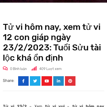
Tử vi hôm nay, xem tử vi
12 con giáp ngày
23/2/2023: Tuổi Sửu tài
lộc khá ổn định
0
Bình luận
409
Lượt xem
Share:
Youtube
LinkedIn
Pinterest
Tử vi
23/2
– Xem
tử vi vui
–
tử vi hôm nay