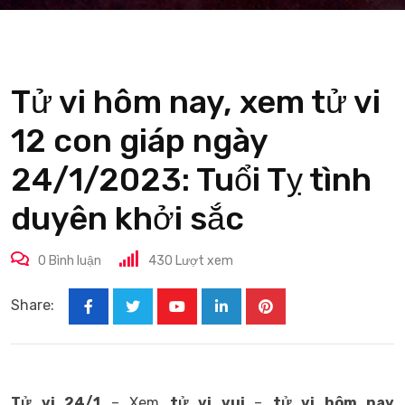
Tử vi hôm nay, xem tử vi
12 con giáp ngày
24/1/2023: Tuổi Tỵ tình
duyên khởi sắc
0
Bình luận
430
Lượt xem
Share:
Youtube
LinkedIn
Pinterest
Tử vi
24/1
– Xem
tử vi vui
–
tử vi hôm nay