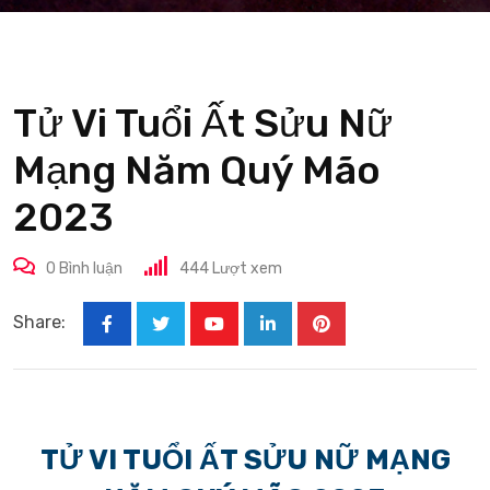
Tử Vi Tuổi Ất Sửu Nữ
Mạng Năm Quý Mão
2023
0
Bình luận
444
Lượt xem
Share:
Youtube
LinkedIn
Pinterest
TỬ VI TUỔI ẤT SỬU NỮ MẠNG