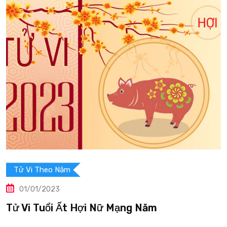
ử Vi Theo Năm
T
01/01/2023
 Vi Tuổi Ất Hợi Nữ Mạng Năm
Tử