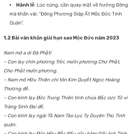
Hành lễ
: Lúc cúng, cần quay mặt về hướng Đông
mà khấn vái: “Đông Phương Giáp Ất Mộc Đức Tinh
Quân”.
1.2 Bài văn khấn giải hạn sao Mộc Đức năm 2023
Nam mô a di Đà Phật!
– Con lạy chín phương Trời, mười phương Chư Phật,
Chư Phật mười phương.
– Nam mô Hữu Thiên chí tôn Kim Quyết Ngọc Hoàng
Thượng đế.
– Con kính lạy Đức Trung Thiên tinh chúa Bắc cực Tử vi
Tràng Sinh Đại đế.
– Con kính lạy ngài Tả Nam Tào Lục Ty Duyên Thọ Tinh
quân.
– Con kính lạy Đức Hữu Bắc Đẩu cửu hàm Giải ách Tinh