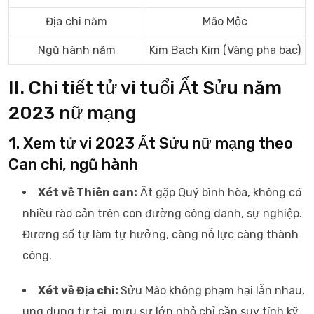
Địa chi năm
Mão Mộc
Ngũ hành năm
Kim Bạch Kim (Vàng pha bạc)
II. Chi tiết tử vi tuổi Ất Sửu năm
2023 nữ mạng
1. Xem tử vi 2023 Ất Sửu nữ mạng theo
Can chi, ngũ hành
Xét về Thiên can:
Ất gặp Quý bình hòa, không có
nhiều rào cản trên con đường công danh, sự nghiệp.
Đương số tự làm tự hưởng, càng nỗ lực càng thành
công.
Xét về Địa chi:
Sửu Mão không phạm hại lẫn nhau,
ung dung tự tại, mưu sự lớn nhỏ chỉ cần suy tính kỹ