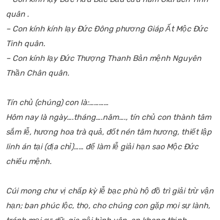
quân .
– Con kính kính lạy Đức Đông phương Giáp Ất Mộc Đức
Tinh quân.
– Con kính lạy Đức Thượng Thanh Bản mệnh Nguyên
Thần Chân quân.
Tín chủ (chúng) con là:…………
Hôm nay là ngày….tháng….năm…., tín chủ con thành tâm
sắm lễ, hương hoa trà quả, đốt nén tâm hương, thiết lập
linh án tại (địa chỉ)…… để làm lễ giải hạn sao Mộc Đức
chiếu mệnh.
Cúi mong chư vị chấp kỳ lễ bạc phù hộ đồ trì giải trừ vận
hạn; ban phúc lộc, thọ, cho chúng con gặp mọi sự lành,