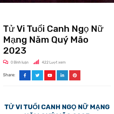
Tử Vi Tuổi Canh Ngọ Nữ
Mạng Năm Quý Mão
2023
0
Bình luận
422
Lượt xem
Share:
Youtube
LinkedIn
Pinterest
TỬ VI TUỔI CANH NGỌ NỮ MẠNG