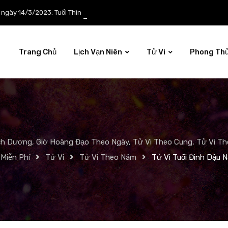
p ngày 14/3/2023: Tuổi Thìn công việc tươi sáng
Trang Chủ
Lịch Vạn Niên
Tử Vi
Phong Th
ch Dương, Giờ Hoàng Đạo Theo Ngày, Tử Vi Theo Cung, Tử Vi The
Miễn Phí
Tử Vi
Tử Vi Theo Năm
Tử Vi Tuổi Đinh Dậu