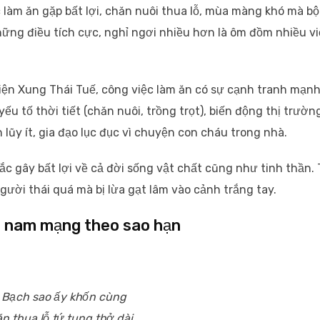
 làm ăn gặp bất lợi, chăn nuôi thua lỗ, mùa màng khó mà bộ
ững điều tích cực, nghỉ ngơi nhiều hơn là ôm đồm nhiều v
iện Xung Thái Tuế, công việc làm ăn có sự cạnh tranh mạn
u tố thời tiết (chăn nuôi, trồng trọt), biến động thị trườn
lũy ít, gia đạo lục đục vì chuyện con cháu trong nhà.
 gây bất lợi về cả đời sống vật chất cũng như tinh thần. 
gười thái quá mà bị lừa gạt lâm vào cảnh trắng tay.
3 nam mạng theo sao hạn
 Bạch sao ấy khốn cùng
n thua lỗ tứ tung thở dài