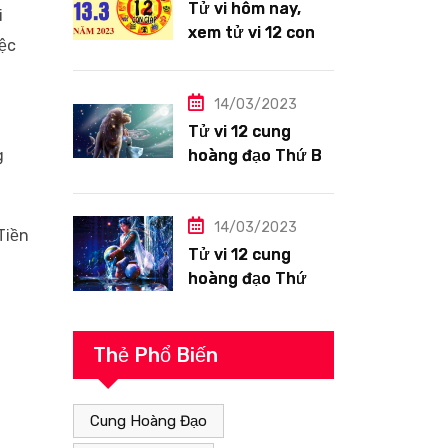
Tử vi hôm nay,
i
xem tử vi 12 con
iệc
giáp ngày
13/3/2023: Tuổi
Hợi công việc
14/03/2023
h
siêng năng
Tử vi 12 cung
g
hoàng đạo Thứ Ba
ngày 14/3/2023:
Sư Tử công việc
thuận lợi
14/03/2023
Tiền
Tử vi 12 cung
hoàng đạo Thứ
Hai ngày
13/3/2023: Bảo
Bình tài lộc tốt
Thẻ Phổ Biến
Cung Hoàng Đạo