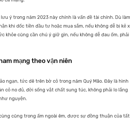
lưu ý trong năm 2023 này chính là vấn đề tài chính. Dù là
thận khi dốc tiền đầu tư hoặc mua sắm, nếu không dễ bị kẻ 
sức khỏe cũng cần chú ý giữ gìn, nếu không dễ đau ốm, phải
u nam mạng theo vận niên
 ngạn, tức dê trên bờ cỏ trong năm Quý Mão. Đây là hình
 cỏ no đủ, đời sống vật chất sung túc, không phải lo lắng
 như nguyện.
cùng cũng trong ấm ngoài êm, được sự đồng thuận của tất