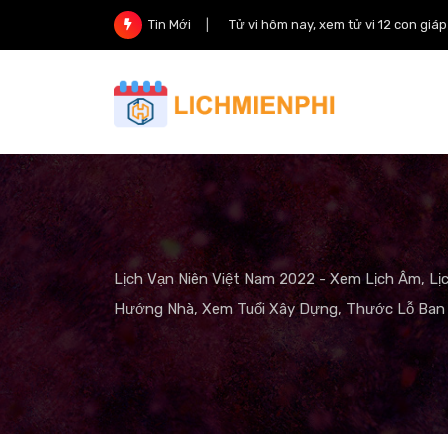
Skip
Tử vi hôm nay, xem tử vi 12 con giá
Tin Mới
to
content
Lịch Vạn Niên Việt Nam 2022 - Xem Lịch Âm, Lị
Hướng Nhà, Xem Tuổi Xây Dựng, Thước Lỗ Ban 