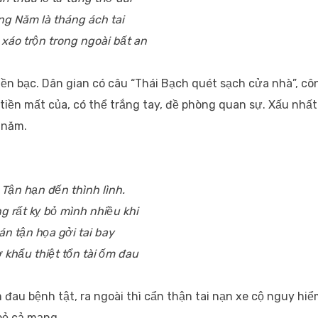
g Năm là tháng ách tai
 xáo trộn trong ngoài bất an
iền bạc. Dân gian có câu “Thái Bạch quét sạch cửa nhà”, cô
tiền mất của, có thể trắng tay, đề phòng quan sự. Xấu nhất
 năm.
 Tận hạn đến thình lình.
g rất kỵ bỏ mình nhiều khi
án tận họa gởi tai bay
 khẩu thiệt tổn tài ốm đau
 đau bệnh tật, ra ngoài thì cẩn thận tai nạn xe cộ nguy hi
bỏ cả mạng.