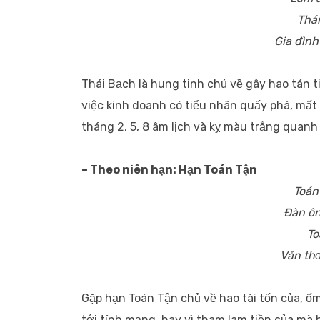
Thán
Gia đình
Thái Bạch là hung tinh chủ về gây hao tán t
việc kinh doanh có tiểu nhân quấy phá, mất 
tháng 2, 5, 8 âm lịch và kỵ màu trắng quanh
– Theo niên hạn: Hạn Toán Tận
Toán
Đàn ôn
To
Văn thơ
Gặp hạn Toán Tận chủ về hao tài tốn của, ốm
tới tính mạng, hay vì tham lam tiền của mà 