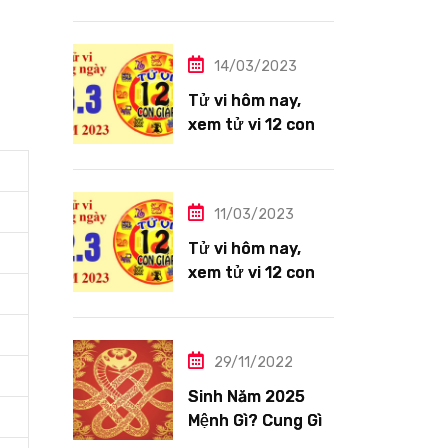
giáp ngày
14/3/2023: Tuổi
Thìn công việc
14/03/2023
tươi sáng
Tử vi hôm nay,
xem tử vi 12 con
giáp ngày
13/3/2023: Tuổi
Hợi công việc
11/03/2023
siêng năng
Tử vi hôm nay,
xem tử vi 12 con
giáp ngày
12/3/2023: Tuổi
Tỵ ngập tràn hạnh
29/11/2022
phúc
Sinh Năm 2025
Mệnh Gì? Cung Gì,
Tuổi Con Gì?