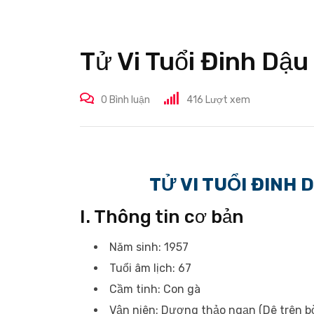
Tử Vi Tuổi Đinh D
0
Bình luận
416
Lượt xem
TỬ VI TUỔI ĐINH
I. Thông tin cơ bản
Năm sinh: 1957
Tuổi âm lịch: 67
Cầm tinh: Con gà
Vận niên: Dương thảo ngạn (Dê trên b