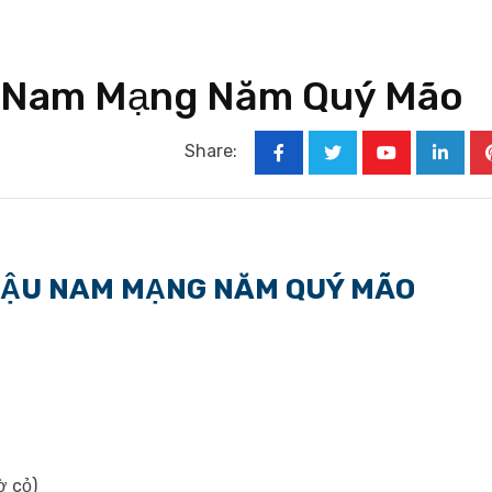
ậu Nam Mạng Năm Quý Mão
Share:
Youtube
Linked
 DẬU NAM MẠNG NĂM QUÝ MÃO
ờ cỏ)