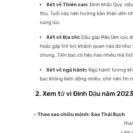
Xét về Thiên can:
Đinh khắc Quý, việc
thu. Tuổi này nên hướng bản thân đến nh
cùng lúc.
Xét về Địa chi:
Dậu gặp Mão lâm cục d
hoặc gặp trở lực khách quan nào đó như yế
chung…Tiền bạc có tiêu hao nhiều mà tích 
Xét về ngũ hành:
Ngũ hành tương khắc
bạc không biến động nhiều, chớ nên tin n
2. Xem tử vi Đinh Dậu năm 202
– Theo sao chiếu mệnh: Sao Thái Bạch
Thái
Làm ă