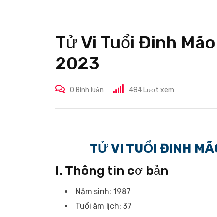
Tử Vi Tuổi Đinh M
2023
0
Bình luận
484
Lượt xem
TỬ VI TUỔI ĐINH M
I. Thông tin cơ bản
Năm sinh: 1987
Tuổi âm lịch: 37