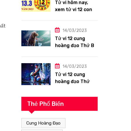
Tử vi hôm nay,
xem tử vi 12 con
giáp ngày
13/3/2023: Tuổi
mất
Hợi công việc
14/03/2023
siêng năng
Tử vi 12 cung
hoàng đạo Thứ Ba
ngày 14/3/2023:
Sư Tử công việc
thuận lợi
14/03/2023
Tử vi 12 cung
hoàng đạo Thứ
Hai ngày
13/3/2023: Bảo
Bình tài lộc tốt
Thẻ Phổ Biến
Cung Hoàng Đạo