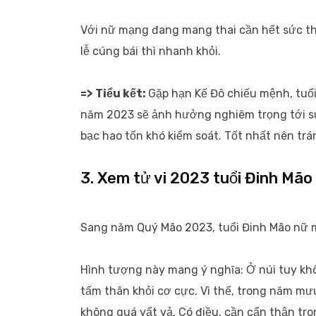
Với nữ mạng đang mang thai cần hết sức thậ
lễ cúng bái thì nhanh khỏi.
=> Tiểu kết:
Gặp hạn Kế Đô chiếu mệnh, tuổi
năm 2023 sẽ ảnh hưởng nghiêm trọng tới sứ
bạc hao tổn khó kiểm soát. Tốt nhất nên trán
3. Xem tử vi 2023 tuổi Đinh Mão
Sang năm Quý Mão 2023, tuổi Đinh Mão nữ m
Hình tượng này mang ý nghĩa: Ở núi tuy khô
tấm thân khỏi cơ cực. Vì thế, trong năm m
không quá vất vả. Có điều, cần cẩn thận tron