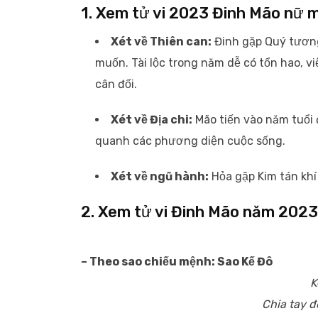
1. Xem tử vi 2023 Đinh Mão nữ 
Xét về Thiên can:
Đinh gặp Quý tương 
muốn. Tài lộc trong năm dễ có tổn hao, vi
cân đối.
Xét về Địa chi:
Mão tiến vào năm tuổi 
quanh các phương diện cuộc sống.
Xét về ngũ hành:
Hỏa gặp Kim tán khí
2. Xem tử vi Đinh Mão năm 202
– Theo sao chiếu mệnh: Sao Kế Đô
K
Chia tay 