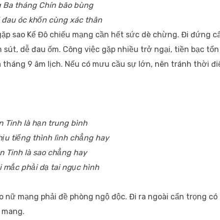
 Ba tháng Chín bão bùng
 đau óc khốn cùng xác thân
gặp sao Kế Đô chiếu mạng cần hết sức dè chừng. Đi đứng c
 sút, dễ đau ốm. Công việc gặp nhiều trở ngại, tiền bạc tổn
à tháng 9 âm lịch. Nếu có mưu cầu sự lớn, nên tránh thời đ
n Tinh là hạn trung bình
hịu tiếng thình lình chẳng hay
n Tinh là sao chẳng hay
i mắc phải dạ tai ngục hình
o nữ mạng phải đề phòng ngộ độc. Đi ra ngoài cẩn trọng có
t mang.