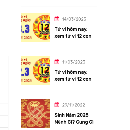
giáp ngày
14/3/2023: Tuổi
Thìn công việc
14/03/2023
tươi sáng
Tử vi hôm nay,
xem tử vi 12 con
giáp ngày
13/3/2023: Tuổi
Hợi công việc
11/03/2023
siêng năng
Tử vi hôm nay,
xem tử vi 12 con
giáp ngày
12/3/2023: Tuổi
Tỵ ngập tràn hạnh
29/11/2022
phúc
Sinh Năm 2025
Mệnh Gì? Cung Gì,
Tuổi Con Gì?