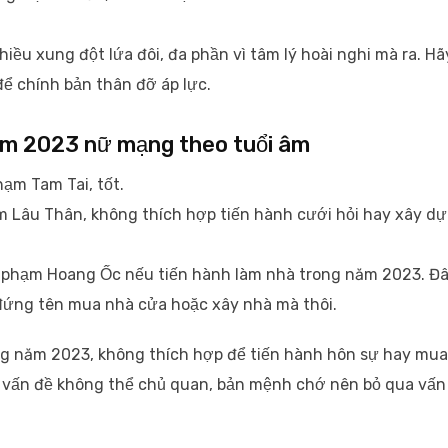
iều xung đột lứa đôi, đa phần vì tâm lý hoài nghi mà ra. Hã
ể chính bản thân đỡ áp lực.
ăm 2023 nữ mạng theo tuổi âm
ạm Tam Tai, tốt.
m Lâu Thân, không thích hợp tiến hành cưới hỏi hay xây d
 phạm Hoang Ốc nếu tiến hành làm nhà trong năm 2023. Đ
ố đứng tên mua nhà cửa hoặc xây nhà mà thôi.
g năm 2023, không thích hợp để tiến hành hôn sự hay mua
à vấn đề không thể chủ quan, bản mệnh chớ nên bỏ qua vấn