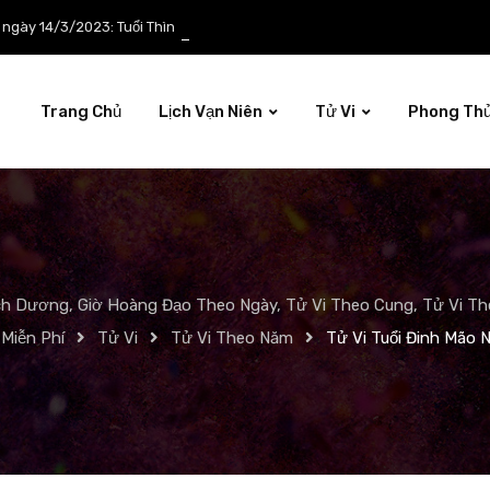
p ngày 14/3/2023: Tuổi Thìn công việc tươi sáng
Trang Chủ
Lịch Vạn Niên
Tử Vi
Phong Th
ch Dương, Giờ Hoàng Đạo Theo Ngày, Tử Vi Theo Cung, Tử Vi The
Miễn Phí
Tử Vi
Tử Vi Theo Năm
Tử Vi Tuổi Đinh Mão