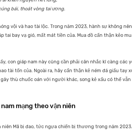
úng bái, thoát vòng tai ương.
nóng vội và hao tài lộc. Trong năm 2023, hành sự không nên
p tai bay vạ gió, mất mát tiền của. Mua đồ cẩn thận kẻo mu
y, con giáp nam này cũng cần phải cân nhắc kĩ càng các 
o tài tốn của. Ngoài ra, hãy cẩn thận kẻ ném đá giấu tay x
 gây thù chuốc oán với người khác, song kẻ xấu có thể vẫn
n nam mạng theo vận niên
niên Mã bị đao, tức ngựa chiến bị thương trong năm 2023