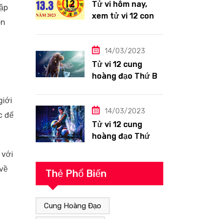
Tử vi hôm nay,
ập
xem tử vi 12 con
ên
giáp ngày
13/3/2023: Tuổi
Hợi công việc
14/03/2023
siêng năng
Tử vi 12 cung
hoàng đạo Thứ Ba
ngày 14/3/2023:
Sư Tử công việc
giới
thuận lợi
14/03/2023
c để
Tử vi 12 cung
hoàng đạo Thứ
Hai ngày
 với
13/3/2023: Bảo
 về
Bình tài lộc tốt
Thẻ Phổ Biến
Cung Hoàng Đạo