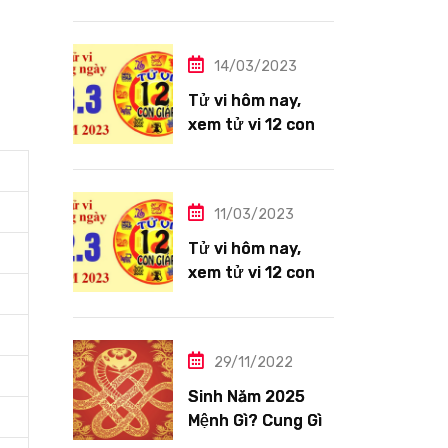
giáp ngày
14/3/2023: Tuổi
Thìn công việc
14/03/2023
tươi sáng
Tử vi hôm nay,
xem tử vi 12 con
giáp ngày
13/3/2023: Tuổi
Hợi công việc
11/03/2023
siêng năng
Tử vi hôm nay,
xem tử vi 12 con
giáp ngày
12/3/2023: Tuổi
Tỵ ngập tràn hạnh
29/11/2022
phúc
Sinh Năm 2025
Mệnh Gì? Cung Gì,
Tuổi Con Gì?