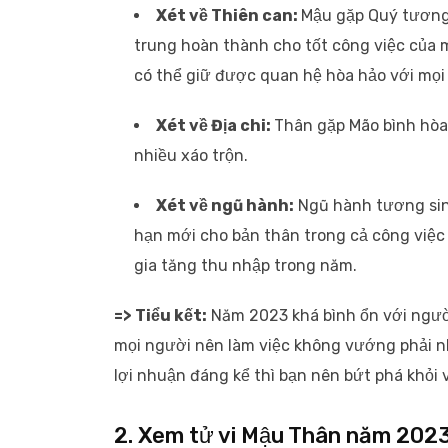
Xét về Thiên can:
Mậu gặp Quý tương
trung hoàn thành cho tốt công việc của 
có thể giữ được quan hệ hòa hảo với mọ
Xét về Địa chi:
Thân gặp Mão bình hòa,
nhiều xáo trộn.
Xét về ngũ hành:
Ngũ hành tương sinh
hạn mới cho bản thân trong cả công việ
gia tăng thu nhập trong năm.
=> Tiểu kết:
Năm 2023 khá bình ổn với ngườ
mọi người nên làm việc không vướng phải nh
lợi nhuận đáng kể thì bạn nên bứt phá khỏi 
2. Xem tử vi Mậu Thân năm 202