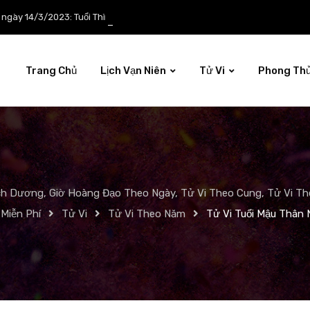
p ngày 14/3/2023: Tuổi Thìn công việc tươi sáng
Trang Chủ
Lịch Vạn Niên
Tử Vi
Phong Th
ch Dương, Giờ Hoàng Đạo Theo Ngày, Tử Vi Theo Cung, Tử Vi The
Miễn Phí
Tử Vi
Tử Vi Theo Năm
Tử Vi Tuổi Mậu Thâ