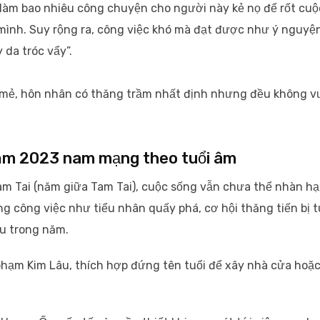
làm bao nhiêu công chuyện cho người này kẻ nọ để rốt cuộ
 mình. Suy rộng ra, công việc khó mà đạt được như ý nguyệ
 da tróc vẩy”.
i mẻ, hôn nhân có thăng trầm nhất định nhưng đều không v
năm 2023 nam mạng theo tuổi âm
m Tai (năm giữa Tam Tai), cuộc sống vẫn chưa thể nhàn hạ
g công việc như tiểu nhân quấy phá, cơ hội thăng tiến bị t
ều trong năm.
hạm Kim Lâu, thích hợp đứng tên tuổi để xây nhà cửa hoặc