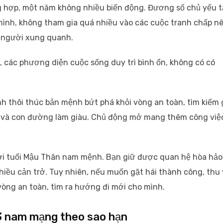
 hợp, một năm không nhiều biến động. Đương số chủ yếu t
mình, không tham gia quá nhiều vào các cuộc tranh chấp n
i người xung quanh.
 các phương diện cuộc sống duy trì bình ổn, không có có
 thôi thúc bản mệnh bứt phá khỏi vòng an toàn, tìm kiếm 
c và con đường làm giàu. Chủ động mở mang thêm công việ
i tuổi Mậu Thân nam mệnh. Bạn giữ được quan hệ hòa hảo
iều cản trở. Tuy nhiên, nếu muốn gặt hái thành công, thu
vòng an toàn, tìm ra hướng đi mới cho mình.
3 nam mạng theo sao hạn