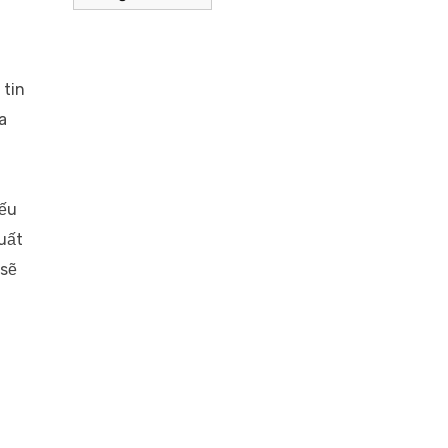
 tin
a
yếu
uất
 sẽ
.