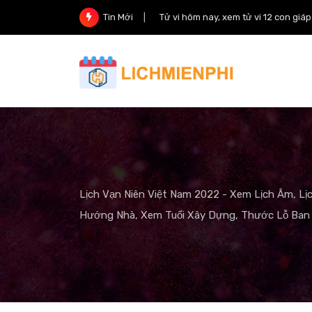
Skip
Tử vi hôm nay, xem tử vi 12 con giá
Tin Mới
to
content
Lịch Vạn Niên Việt Nam 2022 - Xem Lịch Âm, Lị
Hướng Nhà, Xem Tuổi Xây Dựng, Thước Lỗ Ban 