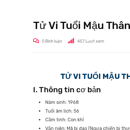
Tử Vi Tuổi Mậu Th
0
Bình luận
457
Lượt xem
TỬ VI TUỔI MẬU 
I. Thông tin cơ bản
Năm sinh: 1968
Tuổi âm lịch: 56
Cầm tinh: Con khỉ
Vận niên: Mã bị đao (Ngựa chiến bị th