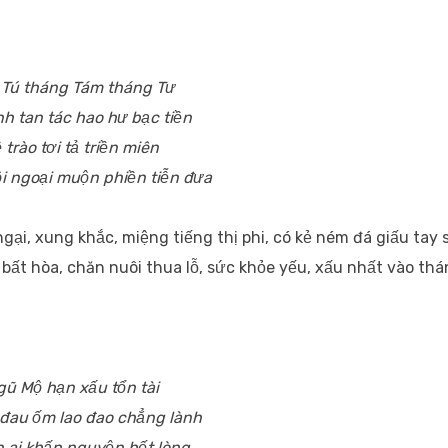
 Tú tháng Tám tháng Tư
nh tan tác hao hư bạc tiền
 trào tơi tả triền miên
ội ngoại muộn phiền tiễn đưa
gại, xung khắc, miệng tiếng thị phi, có kẻ ném đá giấu tay 
 bất hòa, chăn nuôi thua lỗ, sức khỏe yếu, xấu nhất vào th
gũ Mộ hạn xấu tổn tài
đau ốm lao đao chẳng lành
 ai khấn nguyện hết lòng,