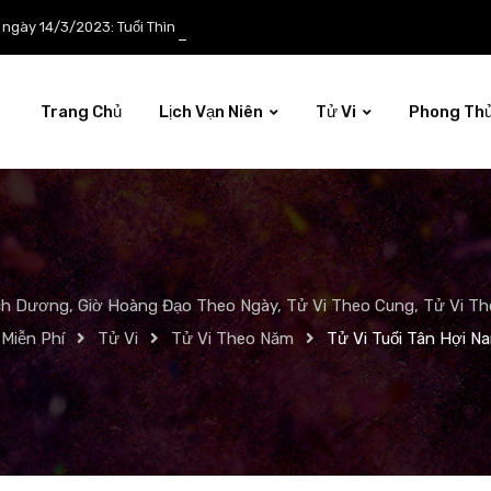
p ngày 14/3/2023: Tuổi Thìn công việc tươi sáng
Trang Chủ
Lịch Vạn Niên
Tử Vi
Phong Th
ch Dương, Giờ Hoàng Đạo Theo Ngày, Tử Vi Theo Cung, Tử Vi The
Miễn Phí
Tử Vi
Tử Vi Theo Năm
Tử Vi Tuổi Tân Hợi 