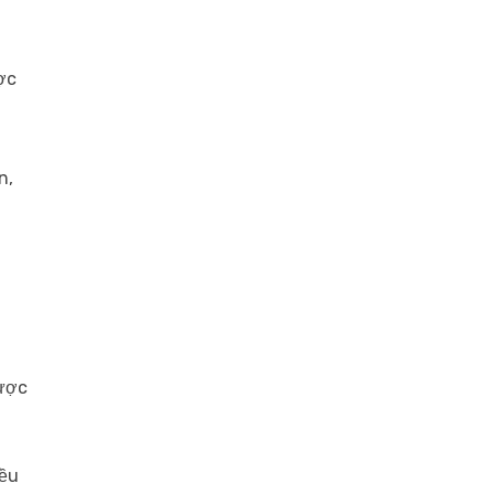
ợc
n,
được
iều