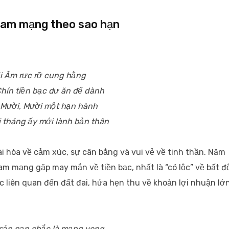
 nam mạng theo sao hạn
i Âm rực rỡ cung hằng
hín tiền bạc dư ăn để dành
Mười, Mười một hạn hành
i tháng ấy mới lành bản thân
i hòa về cảm xúc, sự cân bằng và vui vẻ về tinh thần. Năm
am mạng gặp may mắn về tiền bạc, nhất là “có lộc” về bất 
 liên quan đến đất đai, hứa hẹn thu về khoản lợi nhuận lớn
 sản nạn chắc là mạng vong