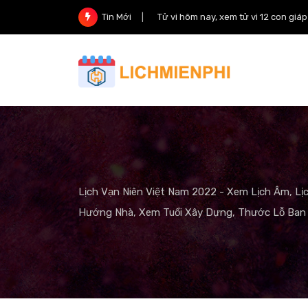
Skip
Tử vi hôm nay, xem tử vi 12 con giá
Tin Mới
to
content
Lịch Vạn Niên Việt Nam 2022 - Xem Lịch Âm, Lị
Hướng Nhà, Xem Tuổi Xây Dựng, Thước Lỗ Ban 