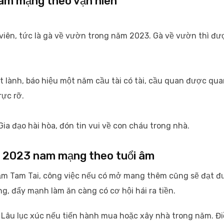
nam mạng theo vận niên
viên, tức là gà về vườn trong năm 2023. Gà về vườn thì đư
t lành, báo hiệu một năm cầu tài có tài, cầu quan được qua
rực rỡ.
ia đạo hài hòa, đón tin vui về con cháu trong nhà.
m 2023 nam mạng theo tuổi âm
ạm Tam Tai, công việc nếu có mở mang thêm cũng sẽ đạt 
g, đẩy mạnh làm ăn càng có cơ hội hái ra tiền.
Lâu lục xúc nếu tiến hành mua hoặc xây nhà trong năm. Đ