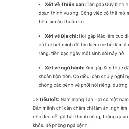
Xét về Thiên can:
Tân gặp Quý bình hò
đoạn thịnh vượng. Công việc có thể mở 
tiền làm ăn thuận lợi.
Xét về Địa chi:
Hợi gặp Mão lâm cục di
nỗ lực hết mình để tìm kiếm cơ hội làm ă
ràng, tiền bạc ngày một sinh sôi nảy nở.
Xét về ngũ hành:
Kim gặp Kim thúc đẩ
khoản bộn tiền. Có điều, cần chú ý nghỉ 
phòng các bệnh về phổi nói riêng, đường
=> Tiểu kết:
Nam mạng Tân Hợi có một năm 2
Bản mệnh chỉ cần chăm chỉ làm ăn, nghiêm tú
nhỏ đều dễ gặt hái thành công, thăng quan
khỏe, đề phòng ngã bệnh.