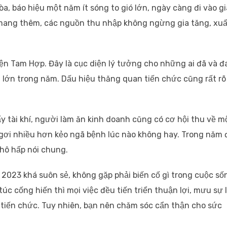
a, báo hiệu một năm ít sóng to gió lớn, ngày càng đi vào gi
mang thêm, các nguồn thu nhập không ngừng gia tăng, xuấ
ện Tam Hợp. Đây là cục diện lý tưởng cho những ai đã và 
n lớn trong năm. Dấu hiệu thăng quan tiến chức cũng rất rõ
y tài khí, người làm ăn kinh doanh cũng có cơ hội thu về m
ngơi nhiều hơn kẻo ngã bệnh lúc nào không hay. Trong năm 
 hô hấp nói chung.
023 khá suôn sẻ, không gặp phải biến cố gì trong cuộc số
c cống hiến thì mọi việc đều tiến triển thuận lợi, mưu sự 
 tiến chức. Tuy nhiên, bạn nên chăm sóc cẩn thận cho sức