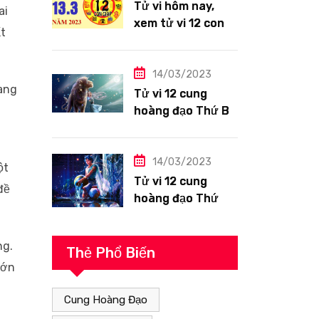
Tử vi hôm nay,
ai
xem tử vi 12 con
t
giáp ngày
13/3/2023: Tuổi
Hợi công việc
14/03/2023
đang
siêng năng
Tử vi 12 cung
hoàng đạo Thứ Ba
ngày 14/3/2023:
Sư Tử công việc
thuận lợi
14/03/2023
ột
Tử vi 12 cung
đề
hoàng đạo Thứ
Hai ngày
13/3/2023: Bảo
ng.
Bình tài lộc tốt
Thẻ Phổ Biến
lớn
Cung Hoàng Đạo