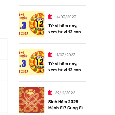
giáp ngày
14/3/2023: Tuổi
Thìn công việc
14/03/2023
tươi sáng
Tử vi hôm nay,
xem tử vi 12 con
giáp ngày
13/3/2023: Tuổi
Hợi công việc
11/03/2023
siêng năng
Tử vi hôm nay,
xem tử vi 12 con
giáp ngày
12/3/2023: Tuổi
Tỵ ngập tràn hạnh
29/11/2022
phúc
Sinh Năm 2025
Mệnh Gì? Cung Gì,
Tuổi Con Gì?