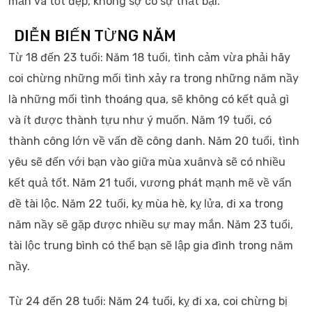
mắn và tốt đẹp, không sợ có sự thất bại.
DIỄN BIẾN TỪNG NĂM
Từ 18 đến 23 tuổi: Năm 18 tuổi, tình cảm vừa phải hãy
coi chừng những mối tình xảy ra trong những năm nầy
là những mối tình thoáng qua, sẽ không có kết quả gì
và ít được thành tựu như ý muốn. Năm 19 tuổi, có
thành công lớn về vấn đề công danh. Năm 20 tuổi, tình
yêu sẽ đến với bạn vào giữa mùa xuânvà sẽ có nhiều
kết quả tốt. Năm 21 tuổi, vương phát mạnh mẽ về vấn
đề tài lộc. Năm 22 tuổi, kỵ mùa hè, kỵ lửa, đi xa trong
năm nầy sẽ gặp được nhiều sự may mắn. Năm 23 tuổi,
tài lộc trung bình có thể bạn sẽ lập gia đình trong năm
nầy.
Từ 24 đến 28 tuổi: Năm 24 tuổi, kỵ đi xa, coi chừng bị