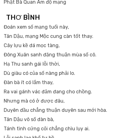
Phật Bà Quan Âm độ mạng
THƠ BÌNH
Đoán xem số mạng tuổi này,
Tân Dậu, mạng Mộc cung càn tốt thay.
Cây lựu kề đá mọc tàng,
Đông Xuân sanh đặng thuận mùa số cô.
Hạ Thu sanh gái lỗi thời,
Dù giàu có của số nàng phải lo.
Đàn bà ít có lắm thay,
Ra vai gánh vác đảm đang cho chồng.
Nhưng mà có ở được đâu,
Duyên đầu chẳng thuận duyên sau mới hòa.
Tân Dậu vô số đàn bà,
Tánh tình cứng cỏi chẳng chìu lụy ai.
Lỗi sanh lao khổ tư bề,