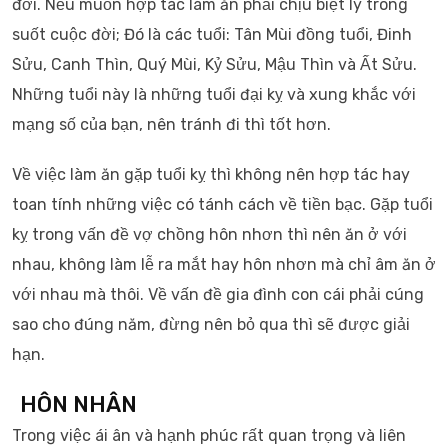
đời. Nếu muốn hợp tác làm ăn phải chịu biệt ly trong
suốt cuộc đời; Đó là các tuổi: Tân Mùi đồng tuổi, Đinh
Sửu, Canh Thìn, Quý Mùi, Kỷ Sửu, Mậu Thìn và Ất Sửu.
Những tuổi này là những tuổi đại kỵ và xung khắc với
mạng số của bạn, nên tránh đi thì tốt hơn.
Về việc làm ăn gặp tuổi kỵ thì không nên hợp tác hay
toan tính những việc có tánh cách về tiền bạc. Gặp tuổi
kỵ trong vấn đề vợ chồng hôn nhơn thì nên ăn ở với
nhau, không làm lễ ra mắt hay hôn nhơn mà chỉ âm ăn ở
với nhau mà thôi. Về vấn đề gia đình con cái phải cúng
sao cho đúng năm, đừng nên bỏ qua thì sẽ được giải
hạn.
HÔN NHÂN
Trong việc ái ân và hạnh phúc rất quan trọng và liên