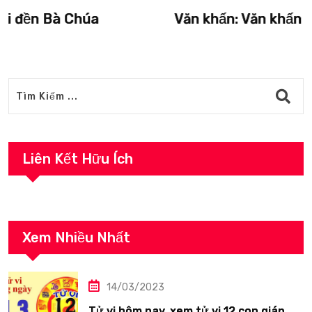
Văn khấn: Văn khấn lễ Đức Thánh Trần
Liên Kết Hữu Ích
Xem Nhiều Nhất
14/03/2023
Tử vi hôm nay, xem tử vi 12 con giáp