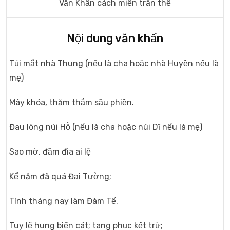
Văn Khấn cách miền trần thế
Nội dung văn khấn
Tủi mắt nhà Thung (nếu là cha hoặc nhà Huyền nếu là
mẹ)
Mây khóa, thăm thẳm sầu phiền.
Đau lòng núi Hỗ (nếu là cha hoặc núi Dĩ nếu là mẹ)
Sao mờ, đầm đìa ai lệ
Kể năm đã quá Đại Tường;
Tính tháng nay làm Đàm Tế.
Tuy lẽ hung biến cát; tang phục kết trừ;