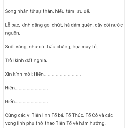
Song nhân tử sự thân, hiếu tâm lưu để.
Lễ bạc, kính dâng gọi chút, há dám quên, cây cội nước
nguồn,
Suối vàng, như có thấu chăng, họa may tỏ,
Trời kinh đất nghĩa.
Xin kính mời: Hiển… … … … … … … … … .
Hiển… … … … … … … … .
Hiển… … … … … … … … .
Cùng các vị Tiên linh Tổ bá, Tổ Thúc, Tổ Cô và các
vong linh phụ thờ theo Tiên Tổ về hâm hưởng.