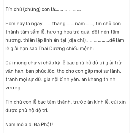
Tín chủ (chúng) con là:… … … … … ….
Hôm nay là ngày … … tháng … … năm … …, tín chủ con
thành tâm sắm lễ, hương hoa trà quả, đốt nén tâm
hương, thiên lập linh án tại (địa chỉ)… … … … … …để làm
lễ giải hạn sao Thái Dương chiếu mệnh:
Cúi mong chư vị chấp kỳ lễ bạc phù hộ độ trì giải trừ
vận hạn; ban phúc,lộc, thọ cho con gặp mọi sự lành,
tránh mọi sự dữ, gia nội bình yên, an khang thịnh
vượng.
Tín chủ con lễ bạc tâm thành, trước án kính lễ, cúi xin
được phù hộ độ trì.
Nam mô a di Đà Phật!