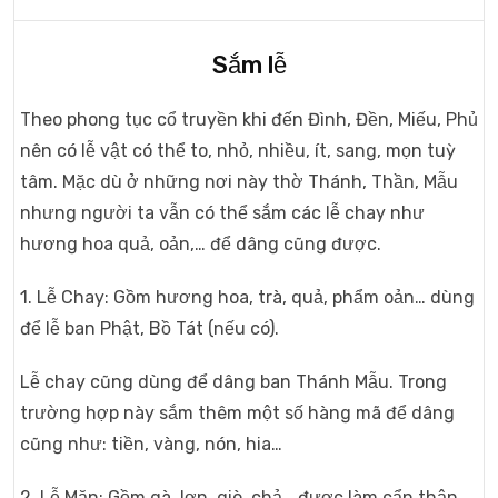
Sắm lễ
Theo phong tục cổ truyền khi đến Đình, Đền, Miếu, Phủ
nên có lễ vật có thể to, nhỏ, nhiều, ít, sang, mọn tuỳ
tâm. Mặc dù ở những nơi này thờ Thánh, Thần, Mẫu
nhưng người ta vẫn có thể sắm các lễ chay như
hương hoa quả, oản,… để dâng cũng được.
1. Lễ Chay: Gồm hương hoa, trà, quả, phẩm oản… dùng
để lễ ban Phật, Bồ Tát (nếu có).
Lễ chay cũng dùng để dâng ban Thánh Mẫu. Trong
trường hợp này sắm thêm một số hàng mã để dâng
cũng như: tiền, vàng, nón, hia…
2. Lễ Mặn: Gồm gà, lợn, giò, chả… được làm cẩn thận,