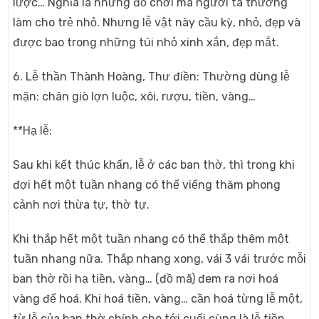
lược… Nghĩa là những đồ chơi mà người ta thường
làm cho trẻ nhỏ. Nhưng lễ vật này cầu kỳ, nhỏ, đẹp và
được bao trong những túi nhỏ xinh xắn, đẹp mắt.
6. Lễ thần Thành Hoàng, Thư điền: Thường dùng lễ
mặn: chân giò lợn luộc, xôi, rượu, tiền, vàng…
**Hạ lễ:
Sau khi kết thúc khấn, lễ ở các ban thờ, thì trong khi
đợi hết một tuần nhang có thể viếng thăm phong
cảnh nơi thừa tự, thờ tự.
Khi thắp hết một tuần nhang có thể thắp thêm một
tuần nhang nữa. Thắp nhang xong, vái 3 vái trước mỗi
ban thờ rồi hạ tiền, vàng… (đồ mã) đem ra nơi hoá
vàng để hoá. Khi hoá tiền, vàng… cần hoá từng lễ một,
từ lễ của ban thờ chính cho tới cuối cùng là lễ tiền