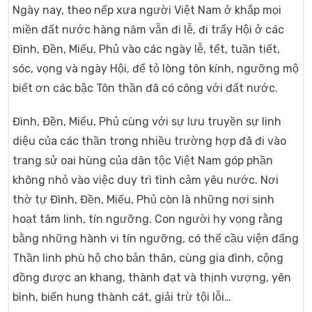
Ngày nay, theo nếp xưa người Việt Nam ở khắp mọi
miền đất nước hàng năm vẫn đi lễ, đi trẩy Hội ở các
Đình, Đền, Miếu, Phủ vào các ngày lễ, tết, tuần tiết,
sóc, vọng và ngày Hội, để tỏ lòng tôn kính, ngưỡng mộ
biết ơn các bậc Tôn thần đã có công với đất nước.
Đình, Đền, Miếu, Phủ cùng với sự lưu truyền sự linh
diệu của các thần trong nhiều trường hợp đã đi vào
trang sử oai hùng của dân tộc Việt Nam góp phần
không nhỏ vào việc duy trì tình cảm yêu nước. Nơi
thờ tự Đình, Đền, Miếu, Phủ còn là những nơi sinh
hoạt tâm linh, tín ngưỡng. Con người hy vọng rằng
bằng những hành vi tín ngưỡng, có thể cầu viện đấng
Thần linh phù hộ cho bản thân, cùng gia đình, cộng
đồng được an khang, thành đạt và thịnh vượng, yên
bình, biến hung thành cát, giải trừ tội lỗi…