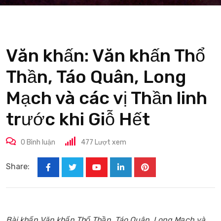
Văn khấn: Văn khấn Thổ
Thần, Táo Quân, Long
Mạch và các vị Thần linh
trước khi Giỗ Hết
0
Bình luận
477
Lượt xem
Share:
Youtube
LinkedIn
Pinterest
Bài khấn Văn khấn Thổ Thần, Táo Quân, Long Mạch và