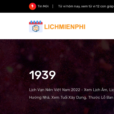
Skip
Tử vi hôm nay, xem tử vi 12 con giá
Tin Mới
to
content
1939
Lịch Vạn Niên Việt Nam 2022 - Xem Lịch Âm, Lị
Hướng Nhà, Xem Tuổi Xây Dựng, Thước Lỗ Ban 