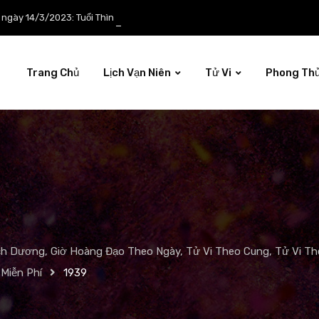
p ngày 14/3/2023: Tuổi Thìn công việc tươi sáng
Trang Chủ
Lịch Vạn Niên
Tử Vi
Phong Th
ch Dương, Giờ Hoàng Đạo Theo Ngày, Tử Vi Theo Cung, Tử Vi The
Miễn Phí
1939