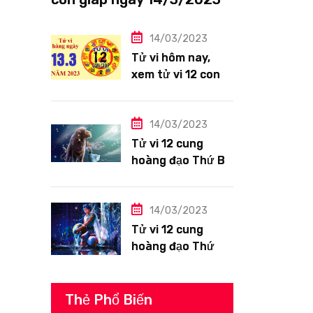
Tuổi Thìn công việc tươi
sáng
14/03/2023
Tử vi hôm nay,
xem tử vi 12 con
giáp ngày
13/3/2023: Tuổi
Hợi công việc
14/03/2023
siêng năng
Tử vi 12 cung
hoàng đạo Thứ Ba
ngày 14/3/2023:
Sư Tử công việc
thuận lợi
14/03/2023
Tử vi 12 cung
hoàng đạo Thứ
Hai ngày
13/3/2023: Bảo
Bình tài lộc tốt
Thẻ Phổ Biến