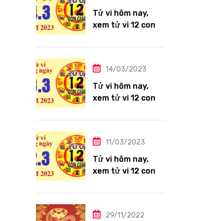
Tử vi hôm nay,
xem tử vi 12 con
giáp ngày
14/3/2023: Tuổi
Thìn công việc
14/03/2023
tươi sáng
Tử vi hôm nay,
xem tử vi 12 con
giáp ngày
13/3/2023: Tuổi
Hợi công việc
11/03/2023
siêng năng
Tử vi hôm nay,
xem tử vi 12 con
giáp ngày
12/3/2023: Tuổi
Tỵ ngập tràn hạnh
29/11/2022
phúc