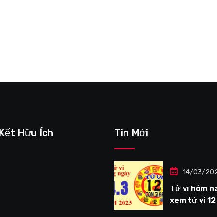
 Kết Hữu Ích
Tin Mới
14/03/20
Tử vi hôm na
xem tử vi 12
giáp ngày