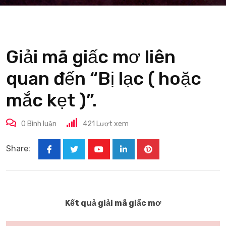
Giải mã giấc mơ liên
quan đến “Bị lạc ( hoặc
mắc kẹt )”.
0
Bình luận
421
Lượt xem
Share:
Youtube
LinkedIn
Pinterest
Kết quả giải mã giấc mơ