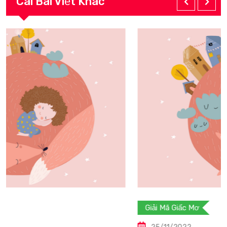
Cái Bài Viết Khác
Giải Mã Giấc Mơ