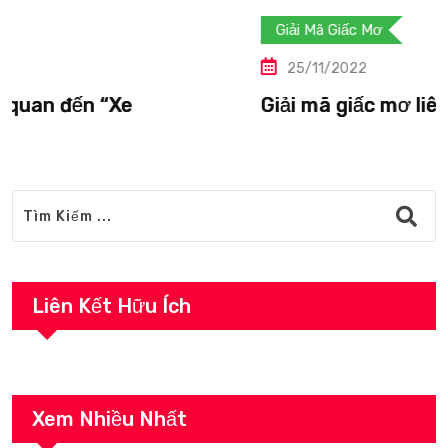
Giải Mã Giấc Mơ
25/11/2022
Giải mã giấc mơ liên quan đến “Vượn”.
Liên Kết Hữu Ích
Xem Nhiều Nhất