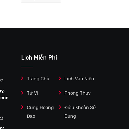
Lịch Miễn Phí
Trang Chủ
Lịch Vạn Niên
23
y,
Tử Vi
Phong Thủy
 con
Cung Hoàng
Điều Khoản Sử
Tuổi
Đạo
Dụng
ệc
23
y,