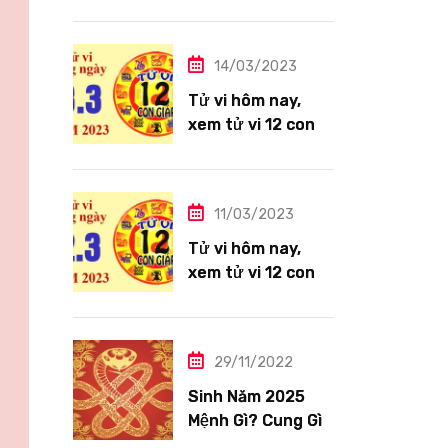
giáp ngày
14/3/2023: Tuổi
Thìn công việc
14/03/2023
tươi sáng
Tử vi hôm nay,
xem tử vi 12 con
giáp ngày
13/3/2023: Tuổi
Hợi công việc
11/03/2023
siêng năng
Tử vi hôm nay,
xem tử vi 12 con
giáp ngày
12/3/2023: Tuổi
Tỵ ngập tràn hạnh
29/11/2022
phúc
Sinh Năm 2025
Mệnh Gì? Cung Gì,
Tuổi Con Gì?