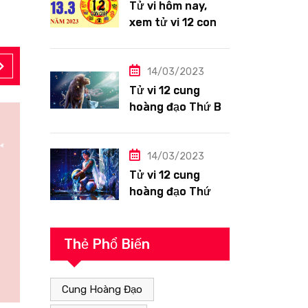
Tử vi hôm nay,
xem tử vi 12 con
giáp ngày
13/3/2023: Tuổi
Hợi công việc
14/03/2023
siêng năng
Tử vi 12 cung
hoàng đạo Thứ Ba
ngày 14/3/2023:
Sư Tử công việc
thuận lợi
14/03/2023
Tử vi 12 cung
hoàng đạo Thứ
Hai ngày
13/3/2023: Bảo
Bình tài lộc tốt
Thẻ Phổ Biến
Cung Hoàng Đạo