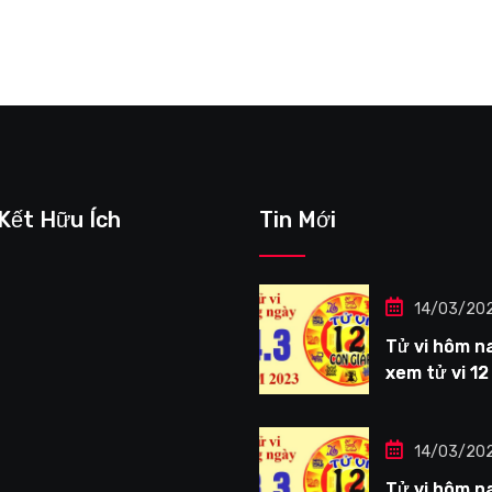
 Kết Hữu Ích
Tin Mới
14/03/20
Tử vi hôm na
xem tử vi 12
giáp ngày
14/3/2023: 
Thìn công vi
14/03/20
tươi sáng
Tử vi hôm na