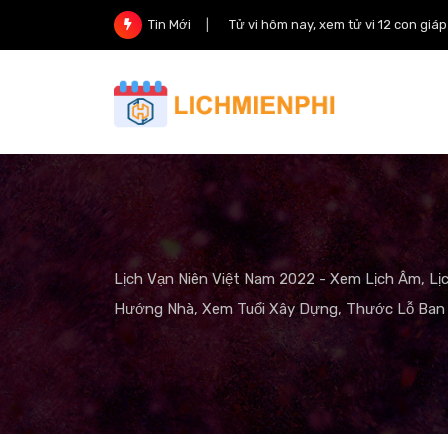
Skip
Tử vi hôm nay, xem tử vi 12 con giá
Tin Mới
to
content
Lịch Vạn Niên Việt Nam 2022 - Xem Lịch Âm, Lị
Hướng Nhà, Xem Tuổi Xây Dựng, Thước Lỗ Ban 