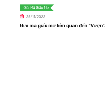
Giải Mã Giấc Mơ
25/11/2022
“Vượn”.
Giải mã giấc mơ liên quan đến “Vự