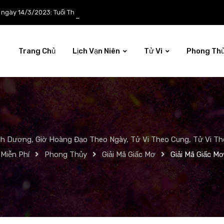
p ngày 14/3/2023: Tuổi Thìn công việc tươi sáng
Trang Chủ
Lịch Vạn Niên
Tử Vi
Phong Th
ch Dương, Giờ Hoàng Đạo Theo Ngày, Tử Vi Theo Cung, Tử Vi The
Miễn Phí
Phong Thủy
Giải Mã Giấc Mơ
Giải Mã Giấc Mơ