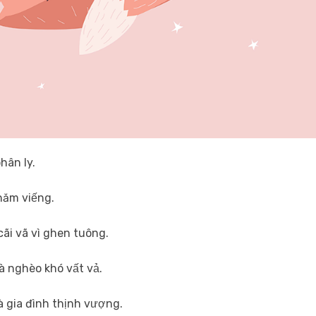
hân ly.
thăm viếng.
cãi vã vì ghen tuông.
à nghèo khó vất vả.
là gia đình thịnh vượng.