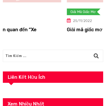
Giải Mã Giấc Mơ
25/11/2022
Giải mã giấc mơ liên quan đến “Vượn”.
Liên Kết Hữu Ích
Xem Nhiều Nhất