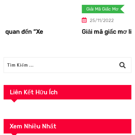
Giải Mã Giấc Mơ
25/11/2022
Giải mã giấc mơ liên quan đến “Vượn”.
Liên Kết Hữu Ích
Xem Nhiều Nhất