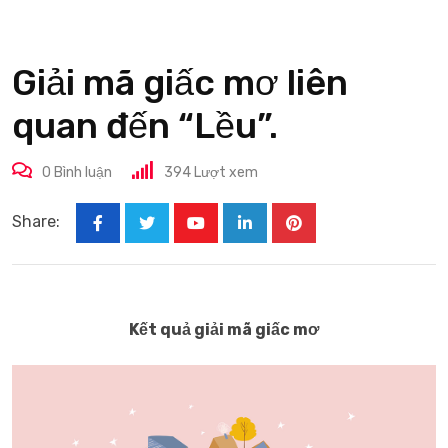
Giải mã giấc mơ liên
quan đến “Lều”.
0
Bình luận
394
Lượt xem
Share:
Youtube
LinkedIn
Pinterest
Kết quả giải mã giấc mơ