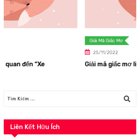
Giải Mã Giấc Mơ
25/11/2022
Giải mã giấc mơ liên quan đến “Vượn”.
Liên Kết Hữu Ích