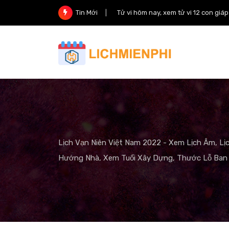
Skip
Tử vi hôm nay, xem tử vi 12 con giá
Tin Mới
to
content
Lịch Vạn Niên Việt Nam 2022 - Xem Lịch Âm, Lị
Hướng Nhà, Xem Tuổi Xây Dựng, Thước Lỗ Ban 