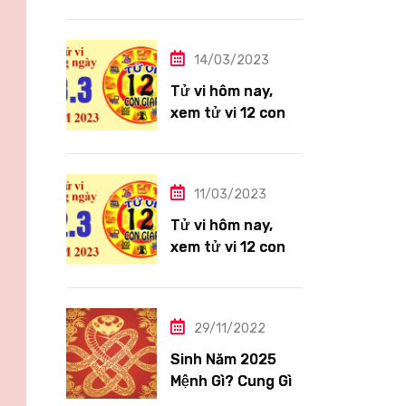
giáp ngày
14/3/2023: Tuổi
Thìn công việc
14/03/2023
tươi sáng
Tử vi hôm nay,
xem tử vi 12 con
giáp ngày
13/3/2023: Tuổi
Hợi công việc
11/03/2023
siêng năng
Tử vi hôm nay,
xem tử vi 12 con
giáp ngày
12/3/2023: Tuổi
Tỵ ngập tràn hạnh
29/11/2022
phúc
Sinh Năm 2025
Mệnh Gì? Cung Gì,
Tuổi Con Gì?