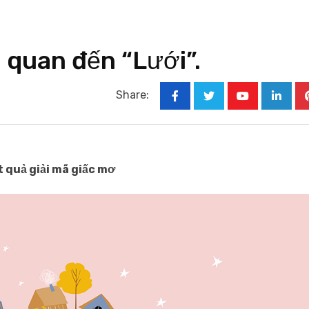
n quan đến “Lưới”.
Share:
Youtube
Linked
t quả giải mã giấc mơ