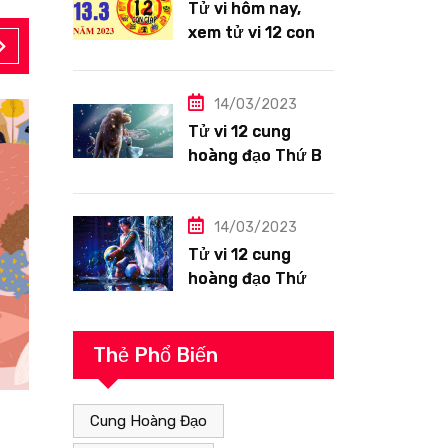
Tử vi hôm nay,
xem tử vi 12 con
giáp ngày
13/3/2023: Tuổi
Hợi công việc
14/03/2023
siêng năng
Tử vi 12 cung
hoàng đạo Thứ Ba
ngày 14/3/2023:
Sư Tử công việc
thuận lợi
14/03/2023
Tử vi 12 cung
hoàng đạo Thứ
Hai ngày
13/3/2023: Bảo
Bình tài lộc tốt
Thẻ Phổ Biến
Cung Hoàng Đạo
Giải Mã Giấc Mơ