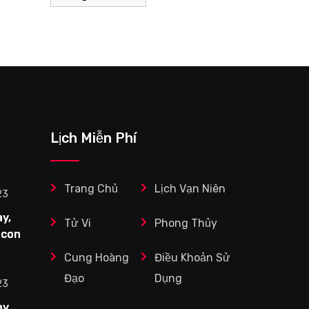
Lịch Miễn Phí
Trang Chủ
Lịch Vạn Niên
23
y,
Tử Vi
Phong Thủy
 con
Cung Hoàng
Điều Khoản Sử
Tuổi
Đạo
Dụng
ệc
23
y,