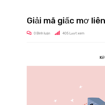
Giải mã giấc mơ liê
0
Bình luận
405
Lượt xem
Kế