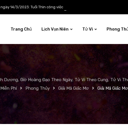
p ngày 14/3/2023: Tuổi Thìn công việc tươi sáng
Trang Chủ
Lịch Vạn Niên
Tử Vi
Phong Th
ch Dương, Giờ Hoàng Đạo Theo Ngày, Tử Vi Theo Cung, Tử Vi The
Miễn Phí
Phong Thủy
Giải Mã Giấc Mơ
Giải Mã Giấc Mơ