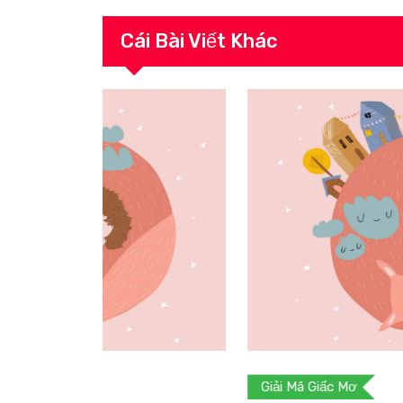
Cái Bài Viết Khác
Giải Mã Giấc Mơ