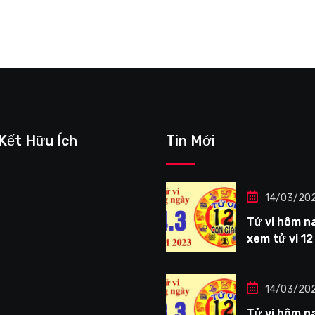
 Kết Hữu Ích
Tin Mới
14/03/20
Tử vi hôm na
xem tử vi 12
giáp ngày
14/3/2023: 
Thìn công vi
14/03/20
tươi sáng
Tử vi hôm na