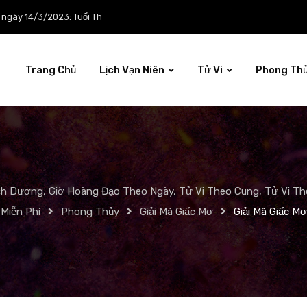
p ngày 14/3/2023: Tuổi Thìn công việc tươi sáng
Trang Chủ
Lịch Vạn Niên
Tử Vi
Phong Th
ch Dương, Giờ Hoàng Đạo Theo Ngày, Tử Vi Theo Cung, Tử Vi The
Miễn Phí
Phong Thủy
Giải Mã Giấc Mơ
Giải Mã Giấc Mơ