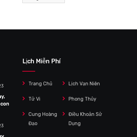
Lịch Miễn Phí
Trang Chủ
Lịch Vạn Niên
23
y,
Tử Vi
Phong Thủy
 con
Cung Hoàng
Điều Khoản Sử
Tuổi
Đạo
Dụng
ệc
23
y,