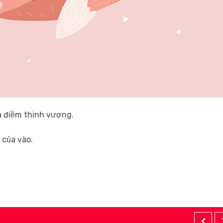
à điềm thịnh vượng.
 của vào.