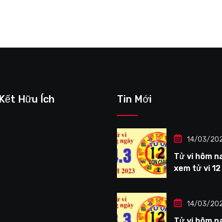
 Kết Hữu Ích
Tin Mới
14/03/20
Tử vi hôm na
xem tử vi 12
giáp ngày
14/3/2023: 
Thìn công vi
14/03/20
tươi sáng
Tử vi hôm na