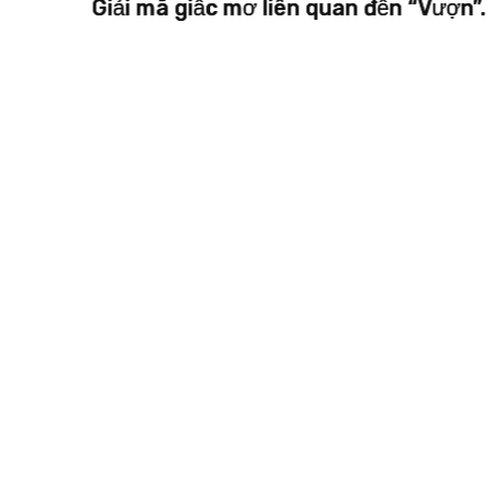
 “Vượn”.
Giải mã giấc mơ liên quan đến “Vự