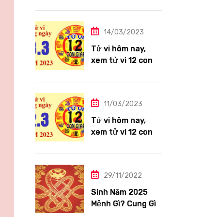
giáp ngày
14/3/2023: Tuổi
Thìn công việc
14/03/2023
tươi sáng
Tử vi hôm nay,
xem tử vi 12 con
giáp ngày
13/3/2023: Tuổi
Hợi công việc
11/03/2023
siêng năng
Tử vi hôm nay,
xem tử vi 12 con
giáp ngày
12/3/2023: Tuổi
Tỵ ngập tràn hạnh
29/11/2022
phúc
Sinh Năm 2025
Mệnh Gì? Cung Gì,
Tuổi Con Gì?