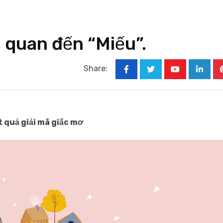
n quan đến “Miếu”.
Share:
Youtube
Linked
t quả giải mã giấc mơ