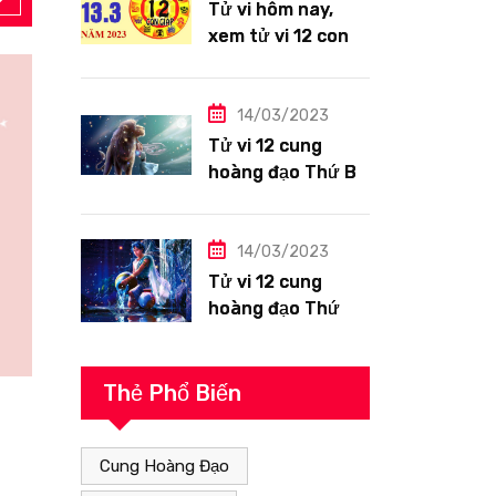
Tử vi hôm nay,
xem tử vi 12 con
giáp ngày
13/3/2023: Tuổi
Hợi công việc
14/03/2023
siêng năng
Tử vi 12 cung
hoàng đạo Thứ Ba
ngày 14/3/2023:
Sư Tử công việc
thuận lợi
14/03/2023
Tử vi 12 cung
hoàng đạo Thứ
Hai ngày
13/3/2023: Bảo
Bình tài lộc tốt
Thẻ Phổ Biến
Giải Mã Giấc Mơ
25/11/2022
Cung Hoàng Đạo