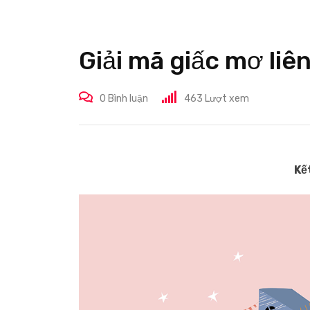
Giải mã giấc mơ liê
0
Bình luận
463
Lượt xem
Kế