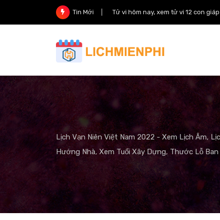
Skip
Tử vi hôm nay, xem tử vi 12 con giá
Tin Mới
to
content
Lịch Vạn Niên Việt Nam 2022 - Xem Lịch Âm, Lị
Hướng Nhà, Xem Tuổi Xây Dựng, Thước Lỗ Ban 