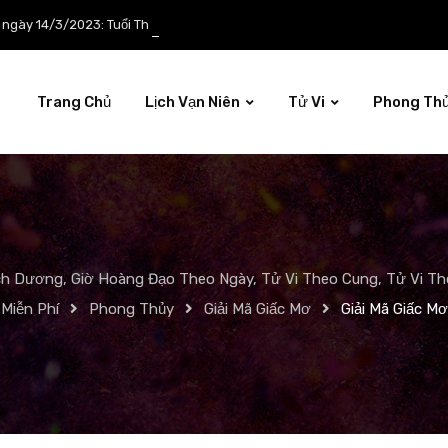
p ngày 14/3/2023: Tuổi Thìn công việc tươi sáng
Trang Chủ
Lịch Vạn Niên
Tử Vi
Phong Th
ch Dương, Giờ Hoàng Đạo Theo Ngày, Tử Vi Theo Cung, Tử Vi The
Miễn Phí
Phong Thủy
Giải Mã Giấc Mơ
Giải Mã Giấc Mơ