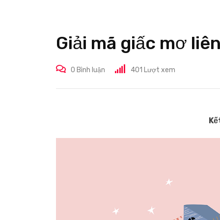
Giải mã giấc mơ liê
0
Bình luận
401
Lượt xem
Kế