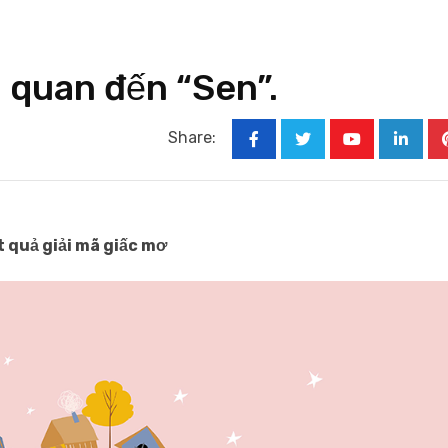
n quan đến “Sen”.
Share:
Youtube
Linked
t quả giải mã giấc mơ