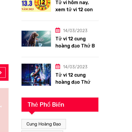
Tử vi hôm nay,
xem tử vi 12 con
giáp ngày
13/3/2023: Tuổi
Hợi công việc
14/03/2023
siêng năng
Tử vi 12 cung
hoàng đạo Thứ Ba
ngày 14/3/2023:
Sư Tử công việc
thuận lợi
14/03/2023
Tử vi 12 cung
hoàng đạo Thứ
Hai ngày
13/3/2023: Bảo
Bình tài lộc tốt
Thẻ Phổ Biến
Cung Hoàng Đạo