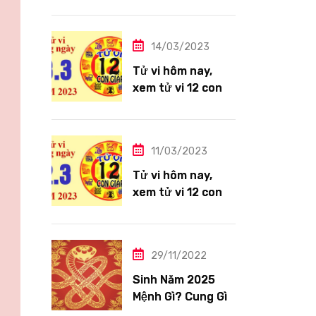
giáp ngày
14/3/2023: Tuổi
Thìn công việc
14/03/2023
tươi sáng
Tử vi hôm nay,
xem tử vi 12 con
giáp ngày
13/3/2023: Tuổi
Hợi công việc
11/03/2023
siêng năng
Tử vi hôm nay,
xem tử vi 12 con
giáp ngày
12/3/2023: Tuổi
Tỵ ngập tràn hạnh
29/11/2022
phúc
Sinh Năm 2025
Mệnh Gì? Cung Gì,
Tuổi Con Gì?