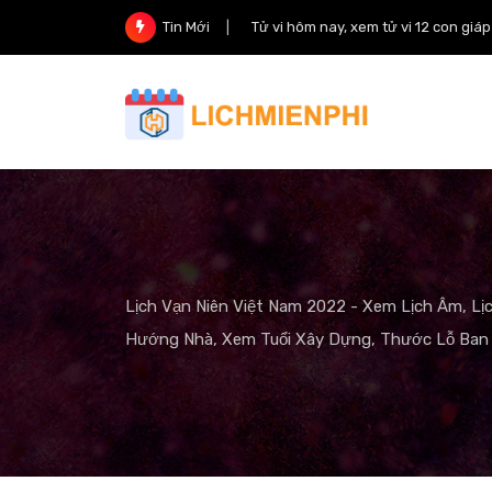
Skip
Tử vi hôm nay, xem tử vi 12 con giá
Tin Mới
to
content
Lịch Vạn Niên Việt Nam 2022 - Xem Lịch Âm, Lị
Hướng Nhà, Xem Tuổi Xây Dựng, Thước Lỗ Ban 