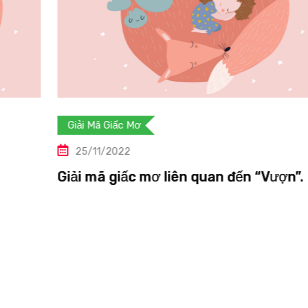
Giải Mã Giấc Mơ
25/11/2022
 “Vượn”.
Giải mã giấc mơ liên quan đến “Vự