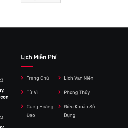
Lịch Miễn Phí
Trang Chủ
Lịch Vạn Niên
23
y,
Tử Vi
Phong Thủy
 con
Cung Hoàng
Điều Khoản Sử
Tuổi
Đạo
Dụng
ệc
23
y,