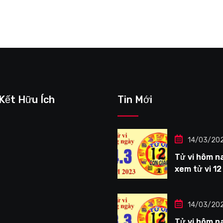
 Kết Hữu Ích
Tin Mới
14/03/20
Tử vi hôm na
xem tử vi 12
giáp ngày
14/3/2023: 
Thìn công vi
14/03/20
tươi sáng
Tử vi hôm na