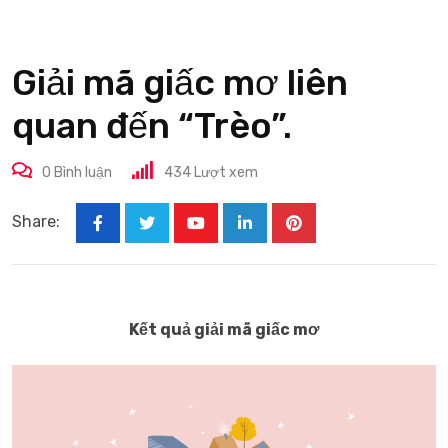
Giải mã giấc mơ liên
quan đến “Trèo”.
0
Bình luận
434
Lượt xem
Share:
Youtube
LinkedIn
Pinterest
Kết quả giải mã giấc mơ