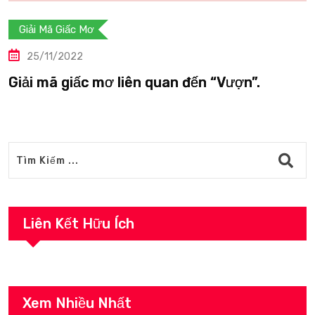
 Mã Giấc Mơ
Giải
/11/2022
25
 mã giấc mơ liên quan đến “Vượn”.
Giải
Liên Kết Hữu Ích
Xem Nhiều Nhất