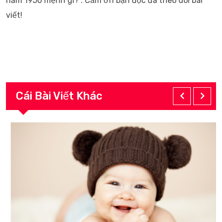
năm 1950 mệnh gì?”. Cảm ơn bạn đọc đã theo dõi bài
viết!
Cái Bài Viết Khác