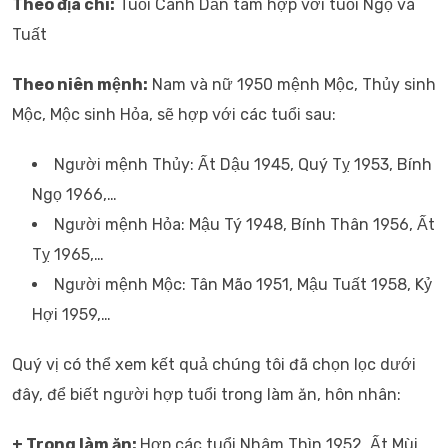
Theo địa chi:
Tuổi Canh Dần tam hợp với tuổi Ngọ và
Tuất
Theo niên mệnh:
Nam và nữ 1950 mệnh Mộc, Thủy sinh
Mộc, Mộc sinh Hỏa, sẽ hợp với các tuổi sau:
Người mệnh Thủy: Ất Dậu 1945, Quý Tỵ 1953, Bính
Ngọ 1966,…
Người mệnh Hỏa: Mậu Tý 1948, Bính Thân 1956, Ất
Tỵ 1965,…
Người mệnh Mộc: Tân Mão 1951, Mậu Tuất 1958, Kỷ
Hợi 1959,…
Quý vị có thể xem kết quả chúng tôi đã chọn lọc dưới
đây, để biết người hợp tuổi trong làm ăn, hôn nhân:
+ Trong làm ăn:
Hợp các tuổi Nhâm Thìn 1952, Ất Mùi