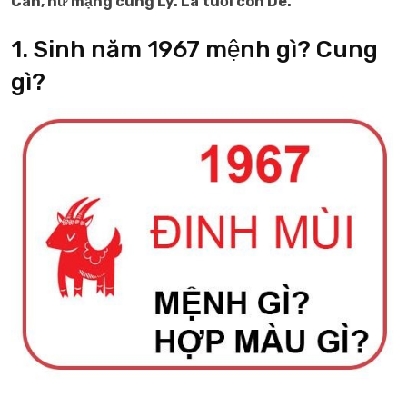
Càn, nữ mạng cung Ly. Là tuổi con Dê.
1. Sinh năm 1967 mệnh gì? Cung
gì?