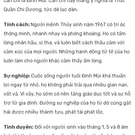
can chi là Đinh Mùi. Can chi này mang ý nghĩa là Thất
Quần Chi Dương, tức dê lạc đàn.
Tính cách:
Người mệnh Thủy sinh năm 1967 có trí óc
thông minh, nhanh nhạy và phóng khoáng. Họ có tấm
lòng nhân hậu, vị tha, và luôn biết cách thấu cảm với
cảm xúc của mọi người. Những hành động tử tế của họ
luôn làm cho người khác cảm thấy ấm lòng.
Sự nghiệp:
Cuộc sống người tuổi Đinh Mùi khá thuận
lợi ngay từ nhỏ, họ không phải trải qua nhiều gian nan,
vất vả. Vì vậy, họ sớm có nền tảng giáo dục tốt và sự hỗ
trợ từ gia đình. Đường sự nghiệp của họ từ đó cũng gặt
hái được nhiều thành tựu, phát tài phát lộc.
Tình duyên:
Đối với người sinh vào tháng 1, 5 và 8 âm