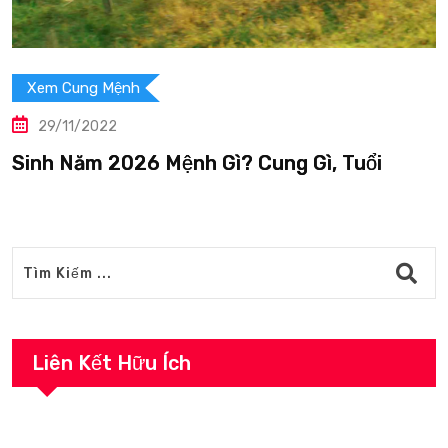
Xem Cung Mệnh
29/11/2022
Sinh Năm 2026 Mệnh Gì? Cung Gì, Tuổi
S
Liên Kết Hữu Ích